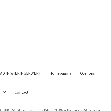
AAD IN WIERINGERWERF
Homepagina
Over ons
Contact
B -LINE 400 V (krachtstroom)
Kittec CB 95s + Bentrup tc-66 regelaar