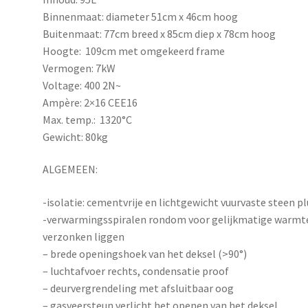
Binnenmaat: diameter 51cm x 46cm hoog
Buitenmaat: 77cm breed x 85cm diep x 78cm hoog
Hoogte: 109cm met omgekeerd frame
Vermogen: 7kW
Voltage: 400 2N~
Ampère: 2×16 CEE16
Max. temp.: 1320°C
Gewicht: 80kg
ALGEMEEN:
-isolatie: cementvrije en lichtgewicht vuurvaste steen p
-verwarmingsspiralen rondom voor gelijkmatige warmteve
verzonken liggen
– brede openingshoek van het deksel (>90°)
– luchtafvoer rechts, condensatie proof
– deurvergrendeling met afsluitbaar oog
– gasveersteun verlicht het openen van het deksel