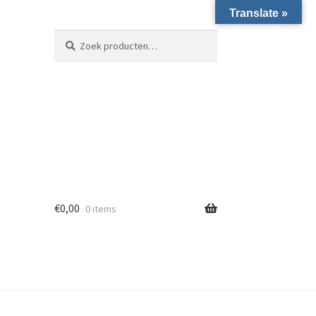
Translate »
Zoeken naar:
Zoeken
€
0,00
0 items