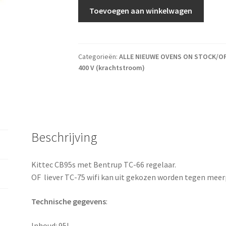
Kittec CB 95s + Bentrup tc-66 regelaar aan
Toevoegen aan winkelwagen
Categorieën:
ALLE NIEUWE OVENS ON STOCK/O
400 V (krachtstroom)
Beschrijving
Kittec CB95s met Bentrup TC-66 regelaar.
OF liever TC-75 wifi kan uit gekozen worden tegen meerp
Technische gegevens
:
Inhoud: 95L