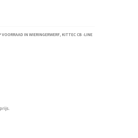
tal
P VOORRAAD IN WIERINGERWERF
,
KITTEC CB -LINE
rijs.