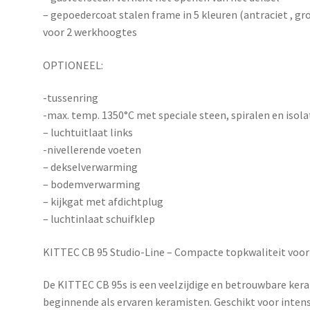
– gepoedercoat stalen frame in 5 kleuren (antraciet , gro
voor 2 werkhoogtes
OPTIONEEL:
-tussenring
-max. temp. 1350°C met speciale steen, spiralen en isola
– luchtuitlaat links
-nivellerende voeten
– dekselverwarming
– bodemverwarming
– kijkgat met afdichtplug
– luchtinlaat schuifklep
KITTEC CB 95 Studio-Line – Compacte topkwaliteit voor
De
KITTEC CB 95s
is een veelzijdige en betrouwbare ke
beginnende als ervaren keramisten. Geschikt voor inten