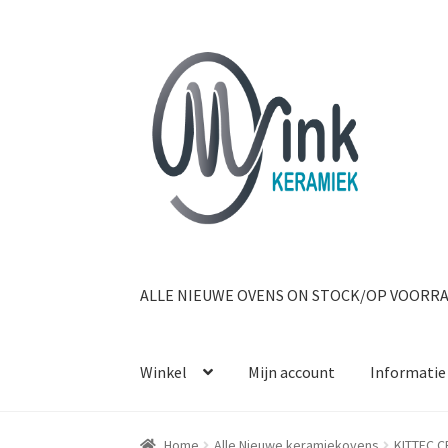
Ga door naar navigatie
Ga naar de inhoud
ALLE NIEUWE OVENS ON STOCK/OP VOORR
Winkel
Mijn account
Informatie
Home
Alle Nieuwe keramiekovens
KITTEC C