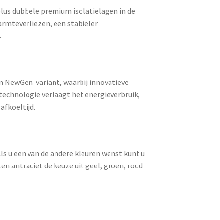
plus
dubbele premium isolatielagen
in de
armteverliezen, een stabieler
.
en
NewGen-variant
, waarbij innovatieve
echnologie verlaagt het energieverbruik,
afkoeltijd.
ls u een van de andere kleuren wenst kunt u
iten antraciet de keuze uit geel, groen, rood