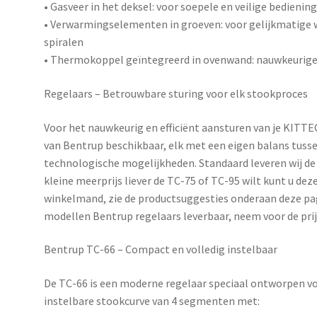
•
Gasveer in het deksel
: voor soepele en veilige bedienin
•
Verwarmingselementen in groeven
: voor gelijkmatig
spiralen
•
Thermokoppel geïntegreerd in ovenwand
: nauwkeurig
Regelaars – Betrouwbare sturing voor elk stookproces
Voor het nauwkeurig en efficiënt aansturen van je KITT
van
Bentrup
beschikbaar, elk met een eigen balans tusse
technologische mogelijkheden. Standaard leveren wij de 
kleine meerprijs liever de TC-75 of TC-95 wilt kunt u de
winkelmand, zie de productsuggesties onderaan deze pag
modellen Bentrup regelaars leverbaar, neem voor de pri
Bentrup TC-66 – Compact en volledig instelbaar
De
TC-66
is een moderne regelaar speciaal ontworpen voo
instelbare stookcurve van 4 segmenten met: