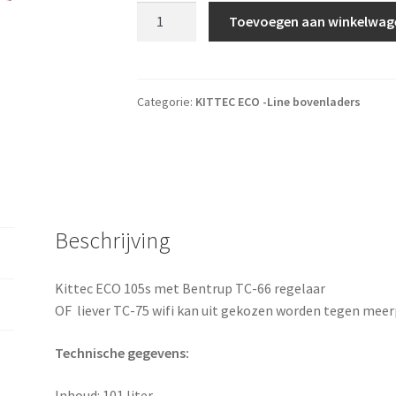
Kittec ECO 105s + Bentrup tc-66 regelaar a
Toevoegen aan winkelwag
Categorie:
KITTEC ECO -Line bovenladers
Beschrijving
Kittec ECO 105s met Bentrup TC-66 regelaar
OF liever TC-75 wifi kan uit gekozen worden tegen meerp
Technische gegevens:
Inhoud: 101 liter