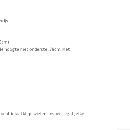
rijs.
38cm)
ale hoogte met onderstel 78cm. Met
cht inlaatklep, wielen, inspectiegat, elke