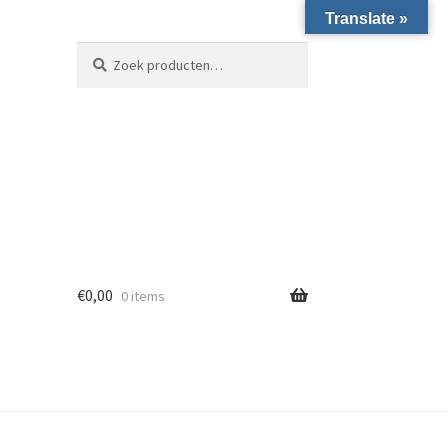
Translate »
Zoeken naar:
Zoeken
€
0,00
0 items