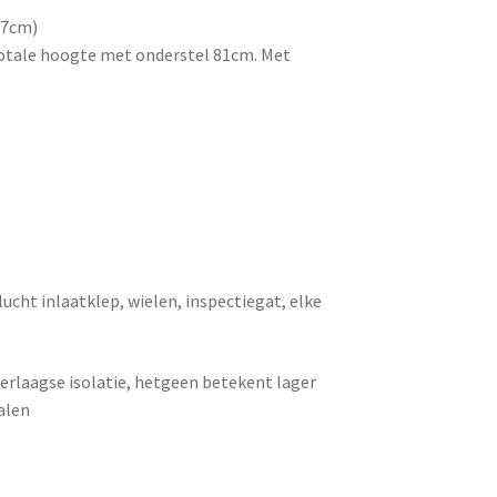
47cm)
totale hoogte met onderstel 81cm. Met
cht inlaatklep, wielen, inspectiegat, elke
eerlaagse isolatie, hetgeen betekent lager
alen