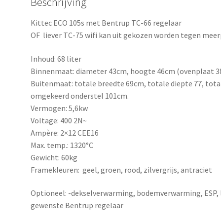
Beschrijving
Kittec ECO 105s met Bentrup TC-66 regelaar
OF liever TC-75 wifi kan uit gekozen worden tegen meerp
Inhoud: 68 liter
Binnenmaat: diameter 43cm, hoogte 46cm (ovenplaat 
Buitenmaat: totale breedte 69cm, totale diepte 77, tot
omgekeerd onderstel 101cm.
Vermogen: 5,6kw
Voltage: 400 2N~
Ampère: 2×12 CEE16
Max. temp.: 1320°C
Gewicht: 60kg
Framekleuren: geel, groen, rood, zilvergrijs, antraciet
Optioneel: -dekselverwarming, bodemverwarming, ESP, lu
gewenste Bentrup regelaar