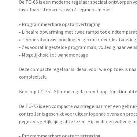
De
TC-66
is een moderne regelaar speciaal ontworpen voo
instelbare stookcurve van 4 segmenten met:
• Programmeerbare opstartvertraging
• Lineaire opwarming met twee ramps tot eindtempera
• Temperatuurvasthouding en gecontroleerde afkoeling
• Zes vooraf ingestelde programma’s, volledig naar wens
• Mogelijkheid tot wandmontage
Deze compacte regelaar is ideaal voor wie op zoek is n
complexiteit.
Bentrup TC-75 – Slimme regelaar met app-functionalite
De
TC-75
is een compacte wandregelaar met een gebruiks
controller is geschikt voor uiteenlopende ovens en pro
gegevens gelijktijdig af te lezen. Hij biedt een volledig 
• Programmeerbare opstartvertraging