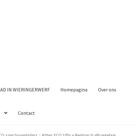
AAD IN WIERINGERWERF
Homepagina
Over ons
Contact
CO -Line bovenladers
Kittec ECO 105s + Bentrup tc-66 regelaar