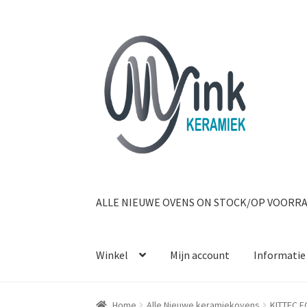
Ga door naar navigatie
Ga naar de inhoud
ALLE NIEUWE OVENS ON STOCK/OP VOORR
Winkel
Mijn account
Informatie
Home
Alle Nieuwe keramiekovens
KITTEC E