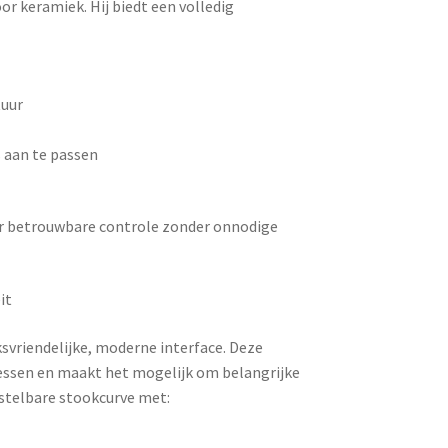
r keramiek. Hij biedt een volledig
tuur
 aan te passen
aar betrouwbare controle zonder onnodige
it
vriendelijke, moderne interface. Deze
cessen en maakt het mogelijk om belangrijke
instelbare stookcurve met: