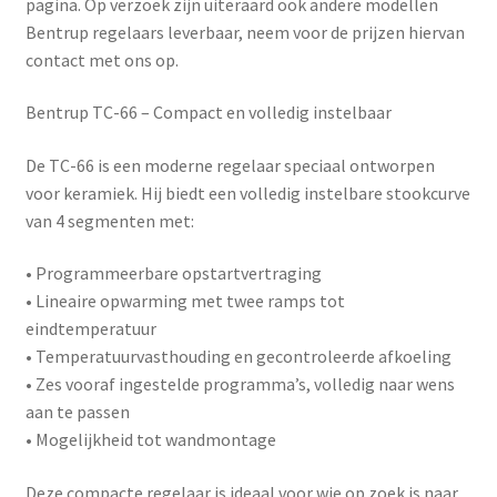
pagina. Op verzoek zijn uiteraard ook andere modellen
Bentrup regelaars leverbaar, neem voor de prijzen hiervan
contact met ons op.
Bentrup TC-66 – Compact en volledig instelbaar
De
TC-66
is een moderne regelaar speciaal ontworpen
voor keramiek. Hij biedt een volledig instelbare stookcurve
van 4 segmenten met:
• Programmeerbare opstartvertraging
• Lineaire opwarming met twee ramps tot
eindtemperatuur
• Temperatuurvasthouding en gecontroleerde afkoeling
• Zes vooraf ingestelde programma’s, volledig naar wens
aan te passen
• Mogelijkheid tot wandmontage
Deze compacte regelaar is ideaal voor wie op zoek is naar