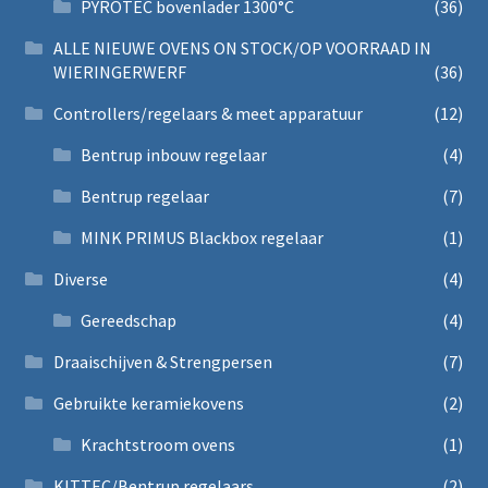
PYROTEC bovenlader 1300°C
(36)
ALLE NIEUWE OVENS ON STOCK/OP VOORRAAD IN
WIERINGERWERF
(36)
Controllers/regelaars & meet apparatuur
(12)
Bentrup inbouw regelaar
(4)
Bentrup regelaar
(7)
MINK PRIMUS Blackbox regelaar
(1)
Diverse
(4)
Gereedschap
(4)
Draaischijven & Strengpersen
(7)
Gebruikte keramiekovens
(2)
Krachtstroom ovens
(1)
KITTEC/Bentrup regelaars
(2)