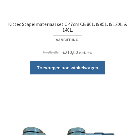
Kittec Stapelmateriaal set C 47cm CB 80L. & 95L. & 120L. &
140L.
AANBIEDING!
Oorspronkelijke prijs was: €220,00.
Huidige prijs is: €210,00.
€
220,00
€
210,00
excl. btw
Toevoegen aan winkelwagen