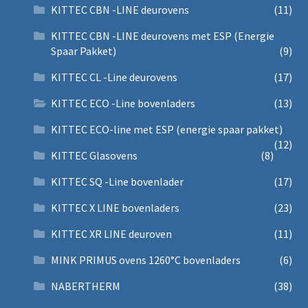
KITTEC CBN -LINE deurovens
(11)
KITTEC CBN -LINE deurovens met ESP (Energie
Spaar Pakket)
(9)
KITTEC CL -Line deurovens
(17)
KITTEC ECO -Line bovenladers
(13)
KITTEC ECO-line met ESP (energie spaar pakket)
(12)
KITTEC Glasovens
(8)
KITTEC SQ -Line bovenlader
(17)
KITTEC X LINE bovenladers
(23)
KITTEC XR LINE deuroven
(11)
MINK PRIMUS ovens 1260°C bovenladers
(6)
NABERTHERM
(38)