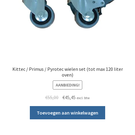
Kittec / Primus / Pyrotec wielen set (tot max 120 liter
oven)
AANBIEDING!
Oorspronkelijke prijs was: €55,00.
Huidige prijs is: €45,45.
€
55,00
€
45,45
excl. btw
Toevoegen aan winkelwagen