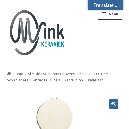
Translate »
Ga door naar navigatie
Ga naar de inhoud
Menu
ALLE NIEUWE OVENS ON STOCK/OP VOORRAAD IN
WIERINGERWERF
Home
Alle Nieuwe keramiekovens
KITTEC ECO -Line
bovenladers
Kittec ECO 150s + Bentrup tc-66 regelaar
Homepagina
Over ons
Submen
Winkel