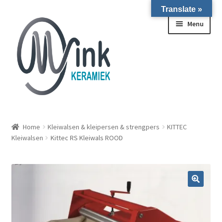
Translate »
Ga door naar navigatie
Ga naar de inhoud
Menu
ALLE NIEUWE OVENS ON STOCK/OP VOORRAAD IN
WIERINGERWERF
Home
Kleiwalsen & kleipersen & strengpers
KITTEC
Kleiwalsen
Kittec RS Kleiwals ROOD
Homepagina
Over ons
Submen
Winkel