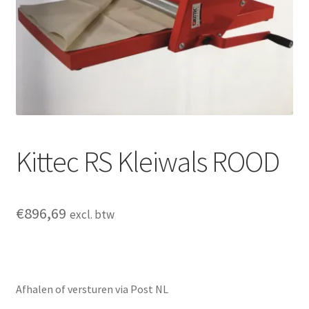
Mijn account
Submen
Informatie
Contact
Kittec RS Kleiwals ROOD
€
896,69
excl. btw
Afhalen of versturen via Post NL