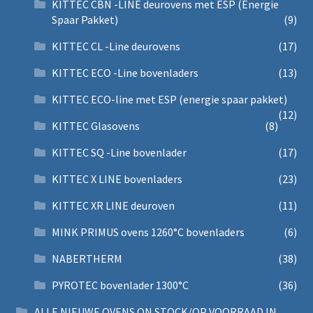
KITTEC CBN -LINE deurovens met ESP (Energie
Spaar Pakket)
(9)
KITTEC CL -Line deurovens
(17)
KITTEC ECO -Line bovenladers
(13)
KITTEC ECO-line met ESP (energie spaar pakket)
(12)
KITTEC Glasovens
(8)
KITTEC SQ -Line bovenlader
(17)
KITTEC X LINE bovenladers
(23)
KITTEC XR LINE deuroven
(11)
MINK PRIMUS ovens 1260°C bovenladers
(6)
NABERTHERM
(38)
PYROTEC bovenlader 1300°C
(36)
ALLE NIEUWE OVENS ON STOCK/OP VOORRAAD IN