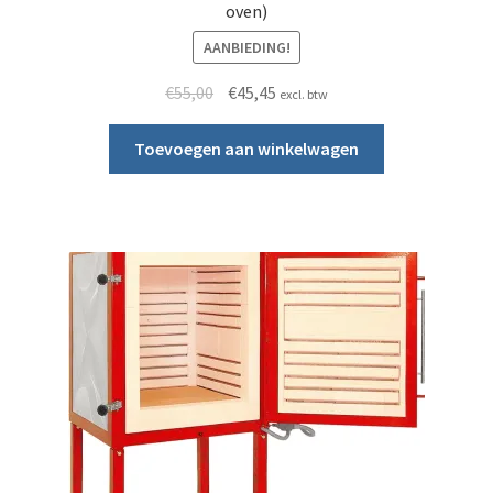
oven)
AANBIEDING!
Oorspronkelijke prijs was: €55,00.
Huidige prijs is: €45,45.
€
55,00
€
45,45
excl. btw
Toevoegen aan winkelwagen