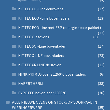
KITTEC CL -Line deurovens
(17)
KITTEC ECO -Line bovenladers
(13)
KITTEC ECO-line met ESP (energie spaar pakket)
(12)
KITTEC Glasovens
(8)
KITTEC SQ -Line bovenlader
(17)
KITTEC X LINE bovenladers
(23)
KITTEC XR LINE deuroven
(11)
MINK PRIMUS ovens 1260°C bovenladers
(6)
NABERTHERM
(38)
PYROTEC bovenlader 1300°C
(36)
ALLE NIEUWE OVENS ON STOCK/OP VOORRAAD IN
WIERINGERWERF
(35)