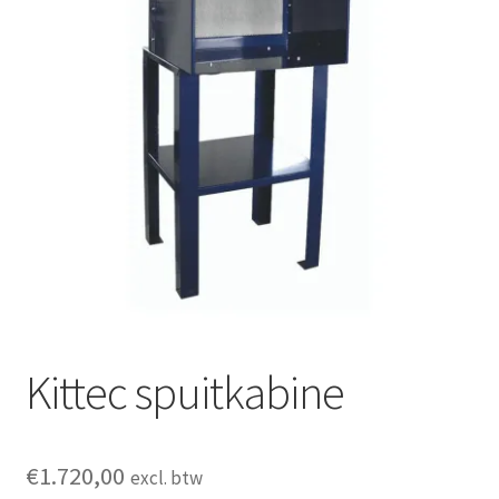
Mijn account
Submen
Informatie
Contact
Kittec spuitkabine
€
1.720,00
excl. btw