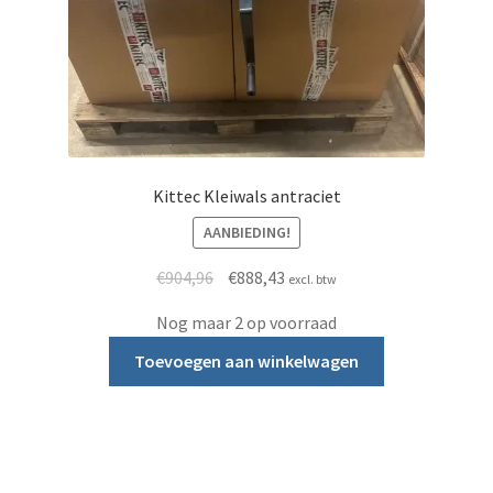
Kittec Kleiwals antraciet
AANBIEDING!
Oorspronkelijke prijs was: €904,96.
Huidige prijs is: €888,43.
€
904,96
€
888,43
excl. btw
Nog maar 2 op voorraad
Toevoegen aan winkelwagen