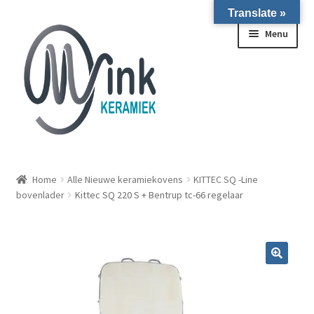
Translate »
Ga door naar navigatie
Ga naar de inhoud
Menu
ALLE NIEUWE OVENS ON STOCK/OP VOORRAAD IN
WIERINGERWERF
Home
Alle Nieuwe keramiekovens
KITTEC SQ -Line
bovenlader
Kittec SQ 220 S + Bentrup tc-66 regelaar
Homepagina
Over ons
Submen
Winkel