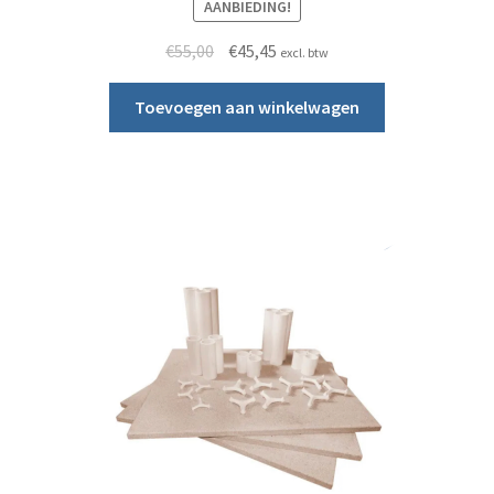
AANBIEDING!
Oorspronkelijke prijs was: €55,00.
Huidige prijs is: €45,45.
€
55,00
€
45,45
excl. btw
Toevoegen aan winkelwagen