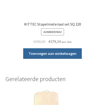
KITTEC Stapelmateriaal set SQ 220
AANBIEDING!
Oorspronkelijke prijs was: €390,00.
Huidige prijs is: €379,34.
€
390,00
€
379,34
excl. btw
Toevoegen aan winkelwagen
Gerelateerde producten