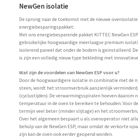
NewGen isolatie
De sprong naar de toekomst met de nieuwe ovenisolati
energiebesparingspakket:
Met ons energiebesparende pakket KITTEC NewGen ESP v
gebruikelijke hoogwaardige meerlaagse premium isolatie
isolerend paneel dat onder de bodem is geïnstalleerd. D
is zijn een volledig nieuw type bekleding met innovatie
Wat zijn de voordelen van NewGen ESP voor u?
Door de hoogwaardigere isolatie in combinatie met de
steen, wordt het stroomverbruik aanzienlijk verminderd
(cyclustijden). De verwarmingsspiralen hoeven daarom 
temperatuur in de oven te bereiken te behouden. Voor de
termijn veel beter (minder slijtage) en het stroomverb
Over het algemeen bespaart u als ovenoperator niet all
behulp van de NewGen ESP, maar omdat de verkorte opwar
zijn kan de oven ook eerder geopend worden.