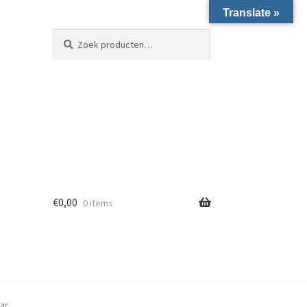
Translate »
Zoeken naar:
Zoeken
€
0,00
0 items
ar