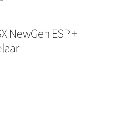
 SX NewGen ESP +
elaar