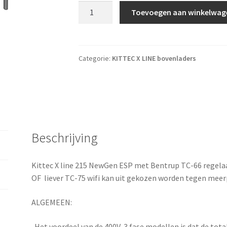
KITTEC X line 215 SX NewGen ESP + Bentrup
Toevoegen aan winkelwag
Categorie:
KITTEC X LINE bovenladers
Beschrijving
Kittec X line 215 NewGen ESP met Bentrup TC-66 regela
OF liever TC-75 wifi kan uit gekozen worden tegen meerp
ALGEMEEN:
-Het voordeel van de 400V-3 fase modellen is dat de tota