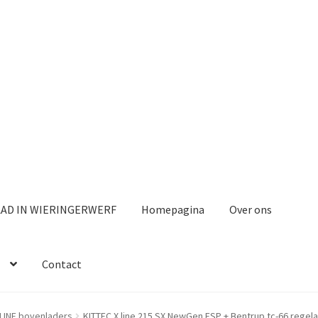
AAD IN WIERINGERWERF
Homepagina
Over ons
Contact
 LINE bovenladers
KITTEC X line 215 SX NewGen ESP + Bentrup tc-66 regela