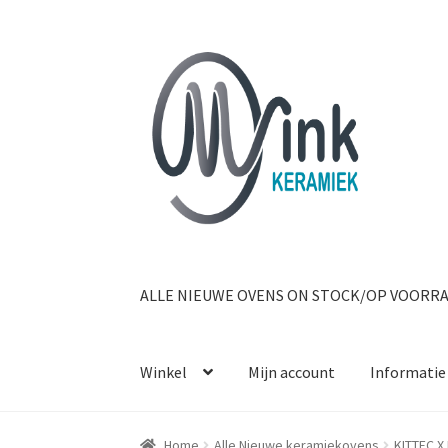
Ga door naar navigatie
Ga naar de inhoud
ALLE NIEUWE OVENS ON STOCK/OP VOORR
Winkel
Mijn account
Informatie
Home
Alle Nieuwe keramiekovens
KITTEC X