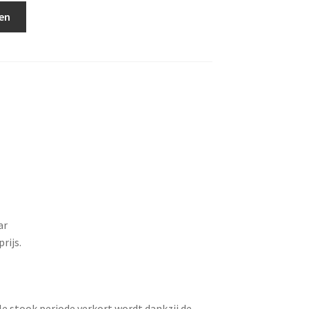
 tc-66 regelaar aantal
en
ar
rijs.
le stook periode verkort wordt dankzij de