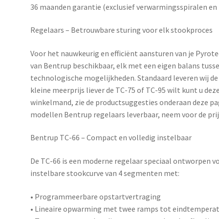
36 maanden garantie (exclusief verwarmingsspiralen e
Regelaars – Betrouwbare sturing voor elk stookproces
Voor het nauwkeurig en efficiënt aansturen van je Pyrot
van
Bentrup
beschikbaar, elk met een eigen balans tusse
technologische mogelijkheden. Standaard leveren wij de 
kleine meerprijs liever de TC-75 of TC-95 wilt kunt u de
winkelmand, zie de productsuggesties onderaan deze pag
modellen Bentrup regelaars leverbaar, neem voor de pri
Bentrup TC-66 – Compact en volledig instelbaar
De
TC-66
is een moderne regelaar speciaal ontworpen voo
instelbare stookcurve van 4 segmenten met:
• Programmeerbare opstartvertraging
• Lineaire opwarming met twee ramps tot eindtempera