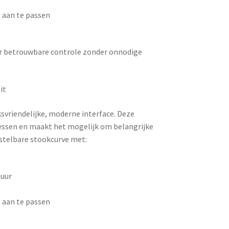
 aan te passen
aar betrouwbare controle zonder onnodige
it
vriendelijke, moderne interface. Deze
cessen en maakt het mogelijk om belangrijke
instelbare stookcurve met:
tuur
 aan te passen