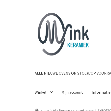
Ga door naar navigatie
Ga naar de inhoud
ALLE NIEUWE OVENS ON STOCK/OP VOORR
Winkel
Mijn account
Informatie
Home
Alle Nieuwe keramiekovens
PYROTEC