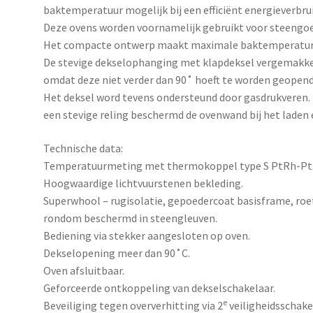
baktemperatuur mogelijk bij een efficiënt energieverbrui
Deze ovens worden voornamelijk gebruikt voor steengoe
Het compacte ontwerp maakt maximale baktemperature
De stevige dekselophanging met klapdeksel vergemakkeli
omdat deze niet verder dan 90˚ hoeft te worden geopend
Het deksel word tevens ondersteund door gasdrukveren.
een stevige reling beschermd de ovenwand bij het laden 
Technische data:
Temperatuurmeting met thermokoppel type S PtRh-Pt
Hoogwaardige lichtvuurstenen bekleding.
Superwhool – rugisolatie, gepoedercoat basisframe, roe
rondom beschermd in steengleuven.
Bediening via stekker aangesloten op oven.
Dekselopening meer dan 90˚C.
Oven afsluitbaar.
Geforceerde ontkoppeling van dekselschakelaar.
e
Beveiliging tegen oververhitting via 2
veiligheidsschake