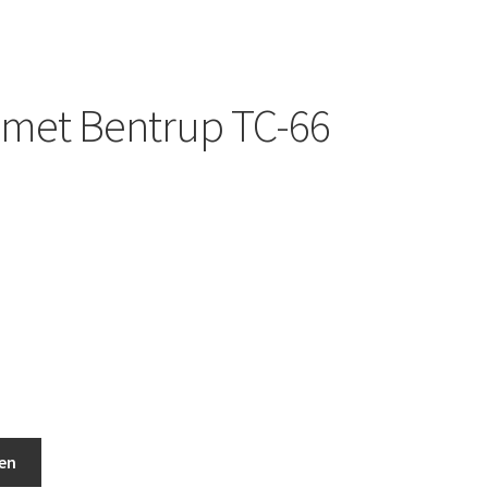
 met Bentrup TC-66
laar aantal
en