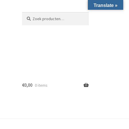
Translate »
Zoeken naar:
Zoeken
€
0,00
0 items