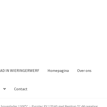
AAD IN WIERINGERWERF
Homepagina
Over ons
Contact
 bovenlader 1300°C
Pyrotec PY 170 HS met Bentrup TC-66 regelaar