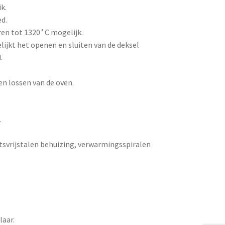
k.
d.
n tot 1320˚C mogelijk.
jkt het openen en sluiten van de deksel
.
en lossen van de oven.
.
tsvrijstalen behuizing, verwarmingsspiralen
laar.