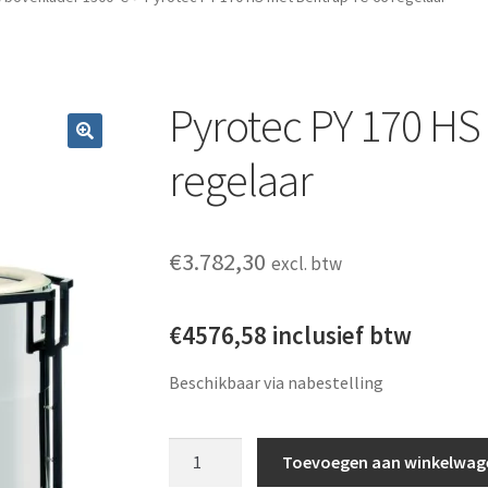
Pyrotec PY 170 HS
regelaar
€
3.782,30
excl. btw
€4576,58 inclusief btw
Beschikbaar via nabestelling
Pyrotec PY 170 HS met Bentrup TC-66 rege
Toevoegen aan winkelwag