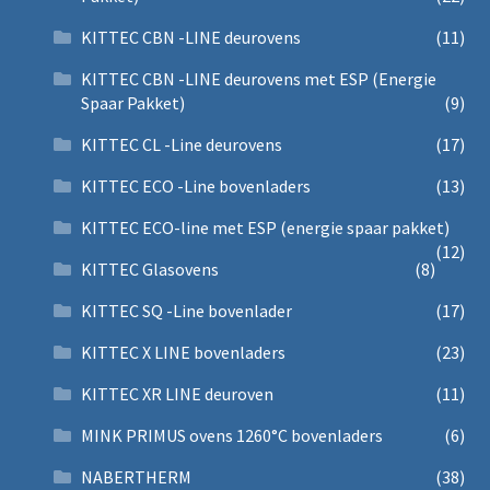
KITTEC CBN -LINE deurovens
(11)
KITTEC CBN -LINE deurovens met ESP (Energie
Spaar Pakket)
(9)
KITTEC CL -Line deurovens
(17)
KITTEC ECO -Line bovenladers
(13)
KITTEC ECO-line met ESP (energie spaar pakket)
(12)
KITTEC Glasovens
(8)
KITTEC SQ -Line bovenlader
(17)
KITTEC X LINE bovenladers
(23)
KITTEC XR LINE deuroven
(11)
MINK PRIMUS ovens 1260°C bovenladers
(6)
NABERTHERM
(38)