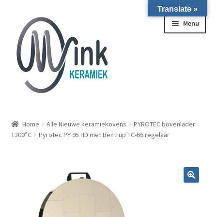
Translate »
Ga door naar navigatie
Ga naar de inhoud
Menu
ALLE NIEUWE OVENS ON STOCK/OP VOORRAAD IN
WIERINGERWERF
Home
Alle Nieuwe keramiekovens
PYROTEC bovenlader
1300°C
Pyrotec PY 95 HD met Bentrup TC-66 regelaar
Homepagina
Over ons
Submen
Winkel