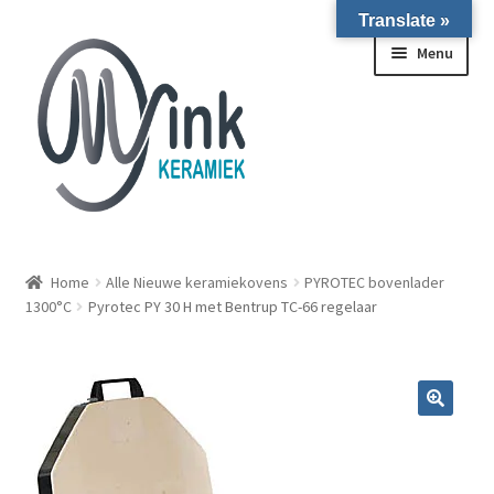
Translate »
Ga door naar navigatie
Ga naar de inhoud
Menu
ALLE NIEUWE OVENS ON STOCK/OP VOORRAAD IN
WIERINGERWERF
Home
Alle Nieuwe keramiekovens
PYROTEC bovenlader
1300°C
Pyrotec PY 30 H met Bentrup TC-66 regelaar
Homepagina
Over ons
Submen
Winkel