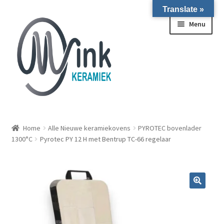
Translate »
Ga door naar navigatie
Ga naar de inhoud
Menu
ALLE NIEUWE OVENS ON STOCK/OP VOORRAAD IN
WIERINGERWERF
Home
Alle Nieuwe keramiekovens
PYROTEC bovenlader
1300°C
Pyrotec PY 12 H met Bentrup TC-66 regelaar
Homepagina
Over ons
Submen
Winkel