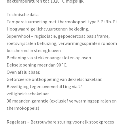
baktemperaturen tot 1320˚C mogelijk.
Technische data:
Temperatuurmeting met thermokoppel type S PtRh-Pt.
Hoogwaardige lichtvuurstenen bekleding.
Superwhool – rugisolatie, gepoedercoat basisframe,
roetsvrijstalen behuizing, verwarmingsspiralen rondom
beschermd in steengleuven.
Bediening via stekker aangesloten op oven.
Dekselopening meer dan 90˚C.
Oven afsluitbaar.
Geforceerde ontkoppeling van dekselschakelaar.
e
Beveiliging tegen oververhitting via 2
veiligheidsschakelaar.
36 maanden garantie (exclusief verwarmingsspiralen en
thermokoppels)
Regelaars – Betrouwbare sturing voor elk stookproces