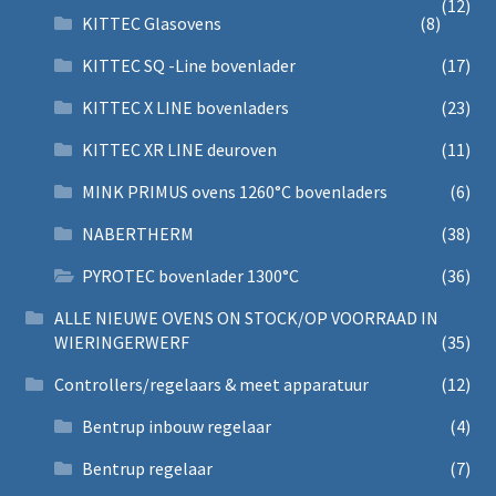
(12)
KITTEC Glasovens
(8)
KITTEC SQ -Line bovenlader
(17)
KITTEC X LINE bovenladers
(23)
KITTEC XR LINE deuroven
(11)
MINK PRIMUS ovens 1260°C bovenladers
(6)
NABERTHERM
(38)
PYROTEC bovenlader 1300°C
(36)
ALLE NIEUWE OVENS ON STOCK/OP VOORRAAD IN
WIERINGERWERF
(35)
Controllers/regelaars & meet apparatuur
(12)
Bentrup inbouw regelaar
(4)
Bentrup regelaar
(7)