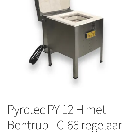
Mijn account
Submen
Informatie
Contact
Pyrotec PY 12 H met
Bentrup TC-66 regelaar