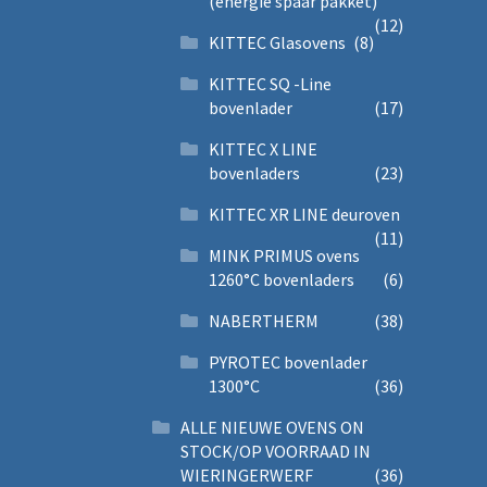
(energie spaar pakket)
(12)
KITTEC Glasovens
(8)
KITTEC SQ -Line
bovenlader
(17)
KITTEC X LINE
bovenladers
(23)
KITTEC XR LINE deuroven
(11)
MINK PRIMUS ovens
1260°C bovenladers
(6)
NABERTHERM
(38)
PYROTEC bovenlader
1300°C
(36)
ALLE NIEUWE OVENS ON
STOCK/OP VOORRAAD IN
WIERINGERWERF
(36)