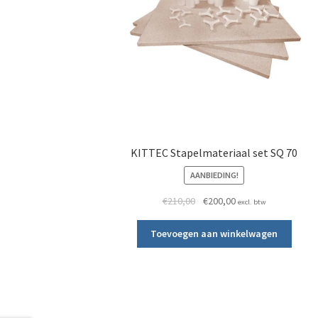
KITTEC Stapelmateriaal set SQ 70
AANBIEDING!
Oorspronkelijke prijs was: €
Huidige prijs is: €20
€
210,00
€
200,00
excl. btw
Toevoegen aan winkelwagen