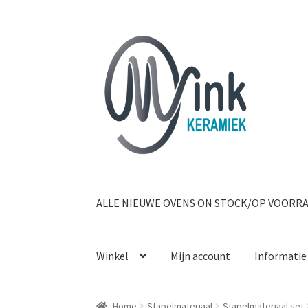
Ga door naar navigatie
Ga naar de inhoud
ALLE NIEUWE OVENS ON STOCK/OP VOORR
Winkel
Mijn account
Informatie
Home
Stapelmateriaal
Stapelmateriaal set