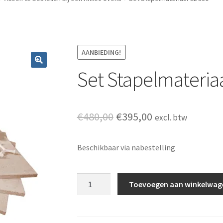
AANBIEDING!
Set Stapelmateria
Oorspronkelijke prijs 
Huidige prijs i
€
480,00
€
395,00
excl. btw
Beschikbaar via nabestelling
Set Stapelmateriaal CL 330 aantal
Toevoegen aan winkelwag