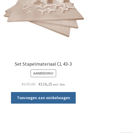
Set Stapelmateriaal CL 43-3
AANBIEDING!
Oorspronkelijke prijs was: €135,00.
Huidige prijs is: €116,25.
€
135,00
€
116,25
excl. btw
Toevoegen aan winkelwagen