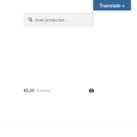
Translate »
Zoeken naar:
Zoeken
€
0,00
0 items