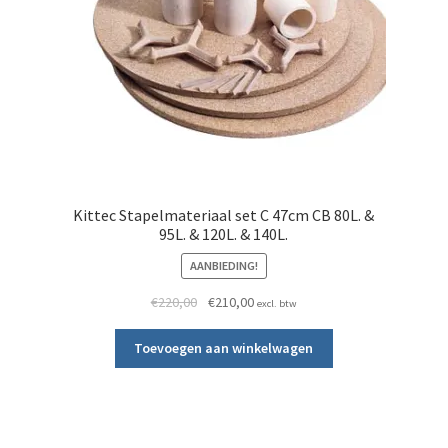
Kittec Stapelmateriaal set C 47cm CB 80L. &
95L. & 120L. & 140L.
AANBIEDING!
210,00.
0,00.
Oorspronkelijke prijs was: €220,00.
Huidige prijs is: €210,00.
€
220,00
€
210,00
excl. btw
Toevoegen aan winkelwagen