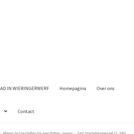
AAD IN WIERINGERWERF
Homepagina
Over ons
Contact
Alleen te bestellen bij een Kittec ovens
Set Stapelmateriaal CL 330