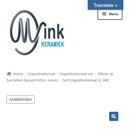
Translate »
Ga door naar navigatie
Ga naar de inhoud
Menu
ALLE NIEUWE OVENS ON STOCK/OP VOORRAAD IN
WIERINGERWERF
Home
Stapelmateriaal
Stapelmateriaal set
Alleen te
bestellen bij een Kittec ovens
Set Stapelmateriaal CL 440
Homepagina
AANBIEDING!
Over ons
Submen
Winkel