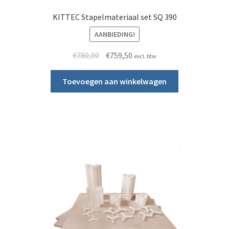
KITTEC Stapelmateriaal set SQ 390
AANBIEDING!
Oorspronkelijke prijs was: €780,00.
Huidige prijs is: €759,50.
€
780,00
€
759,50
excl. btw
Toevoegen aan winkelwagen