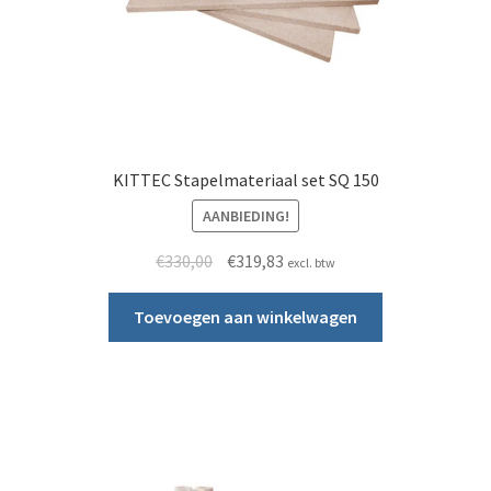
KITTEC Stapelmateriaal set SQ 150
AANBIEDING!
Oorspronkelijke prijs was: €330,00.
Huidige prijs is: €319,83.
€
330,00
€
319,83
excl. btw
Toevoegen aan winkelwagen