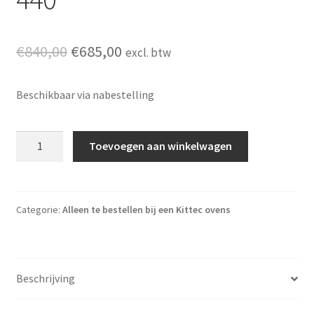
Oorspronkelijke prijs was: €840,00.
Huidige prijs is: €685,00.
€
840,00
€
685,00
excl. btw
Beschikbaar via nabestelling
Set Stapelmateriaal CL 440 aantal
Toevoegen aan winkelwagen
Categorie:
Alleen te bestellen bij een Kittec ovens
Beschrijving