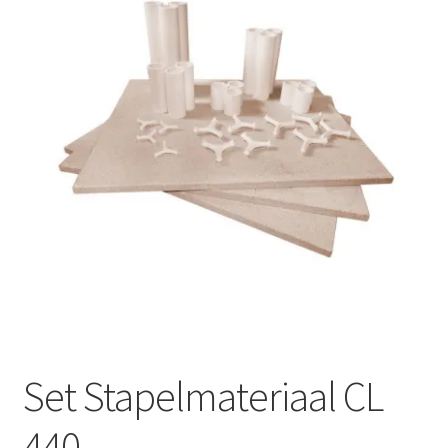
Mijn account
Submen
Informatie
Contact
Set Stapelmateriaal CL
440