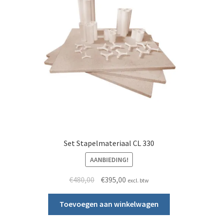
Set Stapelmateriaal CL 330
AANBIEDING!
Oorspronkelijke prijs was: €480,00.
Huidige prijs is: €395,00.
€
480,00
€
395,00
excl. btw
Toevoegen aan winkelwagen