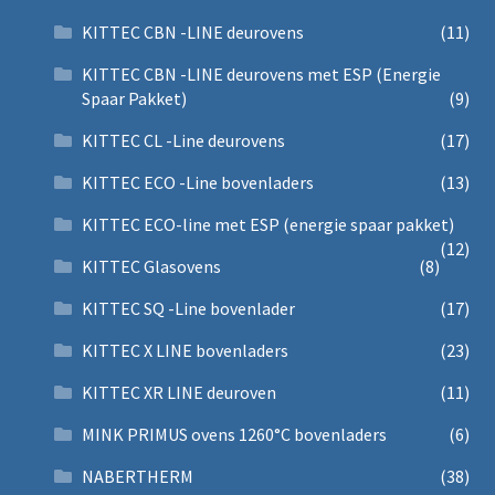
KITTEC CBN -LINE deurovens
(11)
KITTEC CBN -LINE deurovens met ESP (Energie
Spaar Pakket)
(9)
KITTEC CL -Line deurovens
(17)
KITTEC ECO -Line bovenladers
(13)
KITTEC ECO-line met ESP (energie spaar pakket)
(12)
KITTEC Glasovens
(8)
KITTEC SQ -Line bovenlader
(17)
KITTEC X LINE bovenladers
(23)
KITTEC XR LINE deuroven
(11)
MINK PRIMUS ovens 1260°C bovenladers
(6)
NABERTHERM
(38)