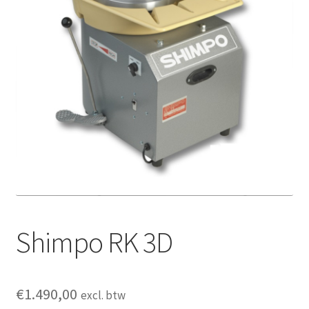
Mijn account
Submen
Informatie
Contact
Shimpo RK 3D
€
1.490,00
excl. btw