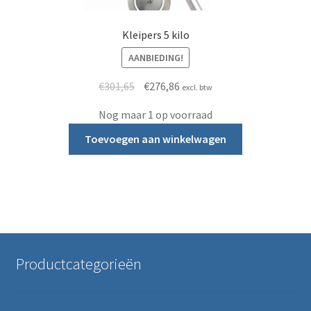
Kleipers 5 kilo
AANBIEDING!
Oorspronkelijke prijs was: €301,65.
Huidige prijs is: €276,86.
€
301,65
€
276,86
excl. btw
Nog maar 1 op voorraad
Toevoegen aan winkelwagen
Productcategorieën