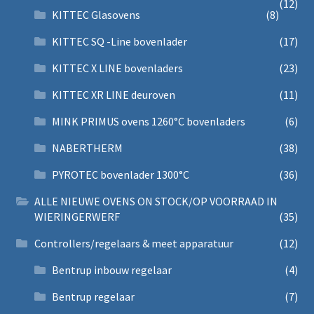
(12)
KITTEC Glasovens
(8)
KITTEC SQ -Line bovenlader
(17)
KITTEC X LINE bovenladers
(23)
KITTEC XR LINE deuroven
(11)
MINK PRIMUS ovens 1260°C bovenladers
(6)
NABERTHERM
(38)
PYROTEC bovenlader 1300°C
(36)
ALLE NIEUWE OVENS ON STOCK/OP VOORRAAD IN
WIERINGERWERF
(35)
Controllers/regelaars & meet apparatuur
(12)
Bentrup inbouw regelaar
(4)
Bentrup regelaar
(7)