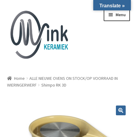
Translate »
Ga door naar navigatie
Ga naar de inhoud
Menu
ALLE NIEUWE OVENS ON STOCK/OP VOORRAAD IN
WIERINGERWERF
Home
ALLE NIEUWE OVENS ON STOCK/OP VOORRAAD IN
WIERINGERWERF
Shimpo RK 3D
Homepagina
Over ons
Submen
Winkel