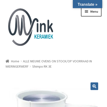
Translate »
Ga door naar navigatie
Ga naar de inhoud
Menu
ALLE NIEUWE OVENS ON STOCK/OP VOORRAAD IN
WIERINGERWERF
Home
ALLE NIEUWE OVENS ON STOCK/OP VOORRAAD IN
WIERINGERWERF
Shimpo RK 3E
Homepagina
Over ons
Submen
Winkel