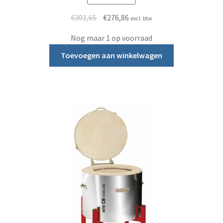
Oorspronkelijke prijs was: €301,65.
Huidige prijs is: €276,86.
€
301,65
€
276,86
excl. btw
Nog maar 1 op voorraad
Toevoegen aan winkelwagen