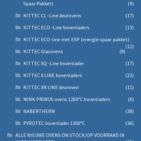
Spaar Pakket)
(9)
KITTEC CL -Line deurovens
(17)
KITTEC ECO -Line bovenladers
(13)
KITTEC ECO-line met ESP (energie spaar pakket)
(12)
KITTEC Glasovens
(8)
KITTEC SQ -Line bovenlader
(17)
KITTEC X LINE bovenladers
(23)
KITTEC XR LINE deuroven
(11)
MINK PRIMUS ovens 1260°C bovenladers
(6)
NABERTHERM
(38)
PYROTEC bovenlader 1300°C
(36)
ALLE NIEUWE OVENS ON STOCK/OP VOORRAAD IN