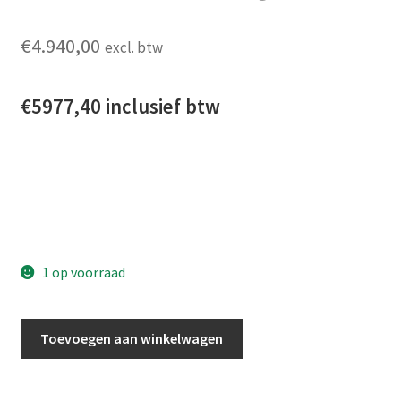
€
4.940,00
excl. btw
€5977,40 inclusief btw
1 op voorraad
Kittec CB 220s + ESP en Bentrup tc-66 regelaar aantal
Toevoegen aan winkelwagen