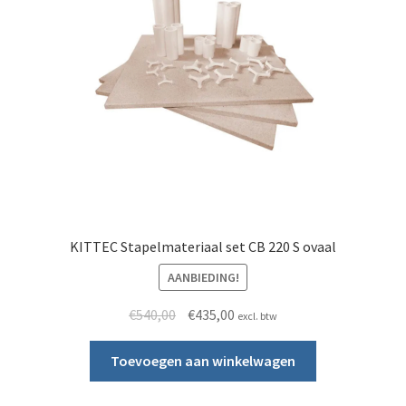
KITTEC Stapelmateriaal set CB 220 S ovaal
AANBIEDING!
Oorspronkelijke prijs was: €540,00.
Huidige prijs is: €435,00.
€
540,00
€
435,00
excl. btw
Toevoegen aan winkelwagen