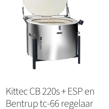
Mijn account
Submen
Informatie
Contact
Kittec CB 220s + ESP en
Bentrup tc-66 regelaar