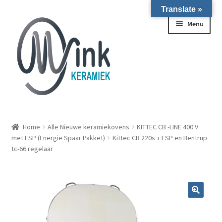
Translate »
Ga door naar navigatie
Ga naar de inhoud
Menu
ALLE NIEUWE OVENS ON STOCK/OP VOORRAAD IN
WIERINGERWERF
Home
Alle Nieuwe keramiekovens
KITTEC CB -LINE 400 V
met ESP (Energie Spaar Pakket)
Kittec CB 220s + ESP en Bentrup
tc-66 regelaar
Homepagina
Over ons
Submen
Winkel