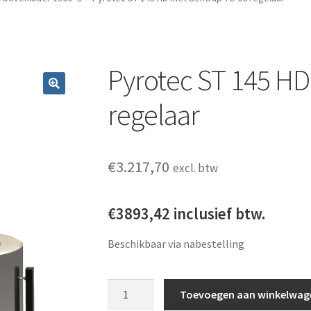
Pyrotec ST 145 HD
regelaar
€
3.217,70
excl. btw
€3893,42 inclusief btw.
Beschikbaar via nabestelling
Pyrotec ST 145 HD met Bentrup TC-66 rege
Toevoegen aan winkelwag