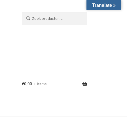
Translate »
Zoeken naar:
Zoeken
€
0,00
0 items