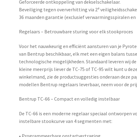
Geforceerde ontkoppeling van dekselschakelaar.
e
Beveiliging tegen oververhitting via 2
veiligheidsschake
36 maanden garantie (exclusief verwarmingsspiralen e
Regelaars – Betrouwbare sturing voor elk stookproces
Voor het nauwkeurig en efficiënt aansturen van je Pyrot
van
Bentrup
beschikbaar, elk met een eigen balans tusse
technologische mogelijkheden. Standaard leveren wij de 
kleine meerprijs liever de TC-75 of TC-95 wilt kunt u de
winkelmand, zie de productsuggesties onderaan deze pag
modellen Bentrup regelaars leverbaar, neem voor de pri
Bentrup TC-66 – Compact en volledig instelbaar
De
TC-66
is een moderne regelaar speciaal ontworpen voo
instelbare stookcurve van 4 segmenten met:
• Programmeerbare opstartvertraging