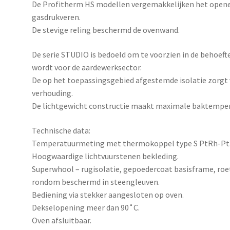
De Profitherm HS modellen vergemakkelijken het openen 
gasdrukveren.
De stevige reling beschermd de ovenwand.
De serie STUDIO is bedoeld om te voorzien in de behoeft
wordt voor de aardewerksector.
De op het toepassingsgebied afgestemde isolatie zorgt v
verhouding.
De lichtgewicht constructie maakt maximale baktemper
Technische data:
Temperatuurmeting met thermokoppel type S PtRh-Pt
Hoogwaardige lichtvuurstenen bekleding.
Superwhool – rugisolatie, gepoedercoat basisframe, roe
rondom beschermd in steengleuven.
Bediening via stekker aangesloten op oven.
Dekselopening meer dan 90˚C.
Oven afsluitbaar.