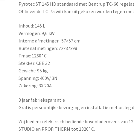
Pyrotec ST 145 HD standaard met Bentrup TC-66 regela
Of liever de TC-75 wifi kan uitgekozen worden tegen mee
Inhoud: 145 L
Vermogen: 9,6 kW
Interne afmetingen: 57×57 cm
Buitenafmetingen: 72x87x98
Tmax: 1260˚C
Stekker: CEE 32
Gewicht: 95 kg
Spanning: 400V/ 3N
Zekering: 3X 20A
3 jaar fabrieksgarantie
Gratis persoonlijke bezorging en installatie met uitleg 
Wij bieden u elektrisch bediende bovenladerovens van 12 t
STUDIO en PROFITHERM tot 1320˚C.