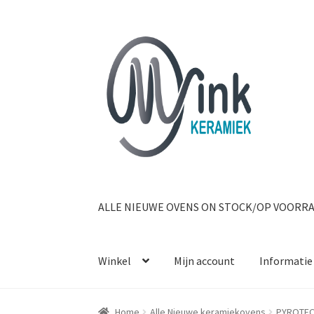
Ga door naar navigatie
Ga naar de inhoud
ALLE NIEUWE OVENS ON STOCK/OP VOORR
Winkel
Mijn account
Informatie
Home
Alle Nieuwe keramiekovens
PYROTEC