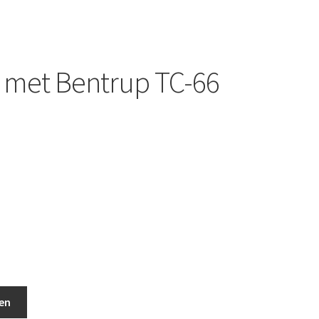
 met Bentrup TC-66
laar aantal
en