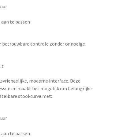
tuur
 aan te passen
aar betrouwbare controle zonder onnodige
it
vriendelijke, moderne interface. Deze
cessen en maakt het mogelijk om belangrijke
instelbare stookcurve met:
tuur
 aan te passen