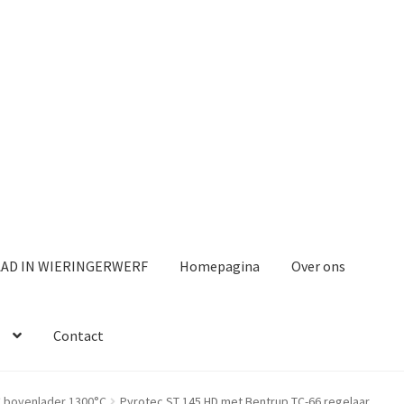
AAD IN WIERINGERWERF
Homepagina
Over ons
Contact
 bovenlader 1300°C
Pyrotec ST 145 HD met Bentrup TC-66 regelaar